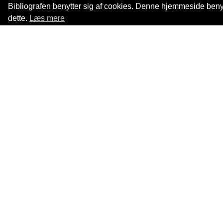
Bibliografen benytter sig af cookies. Denne hjemmeside benytt
dette.
Læs mere