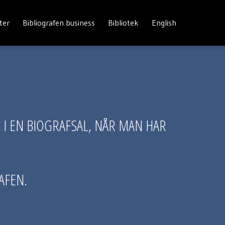
ter
Bibliografen business
Bibliotek
English
M I EN BIOGRAFSAL, NÅR MAN HAR
AFEN.