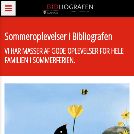
Sommeroplevelser i Bibliografen
VI HAR MASSER AF GODE OPLEVELSER FOR HELE
FAMILIEN I SOMMERFERIEN.