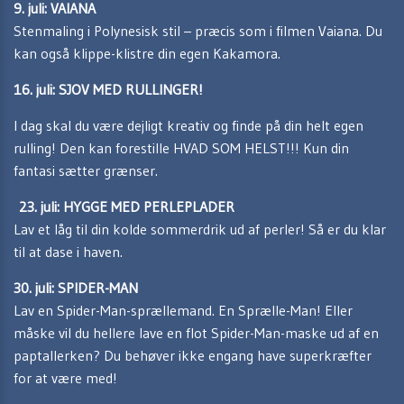
9. juli: VAIANA
Stenmaling i Polynesisk stil – præcis som i filmen Vaiana. Du
kan også klippe-klistre din egen Kakamora.
16. juli: SJOV MED RULLINGER!
I dag skal du være dejligt kreativ og finde på din helt egen
rulling! Den kan forestille HVAD SOM HELST!!! Kun din
fantasi sætter grænser.
23. juli: HYGGE MED PERLEPLADER
Lav et låg til din kolde sommerdrik ud af perler! Så er du klar
til at dase i haven.
30. juli: SPIDER-MAN
Lav en Spider-Man-sprællemand. En Sprælle-Man! Eller
måske vil du hellere lave en flot Spider-Man-maske ud af en
paptallerken? Du behøver ikke engang have superkræfter
for at være med!