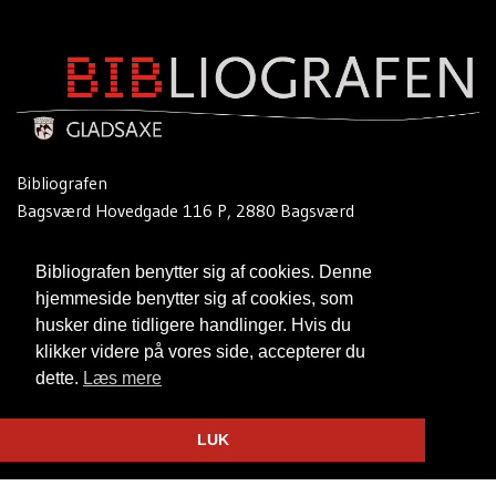
Bibliografen
Bagsværd Hovedgade 116 P, 2880 Bagsværd
Telefon:
39 57 64 64
Bibliografen benytter sig af cookies. Denne
Email:
bibliografenbio@gladsaxe.dk
hjemmeside benytter sig af cookies, som
husker dine tidligere handlinger. Hvis du
Cookie- og privatlivspolitik
klikker videre på vores side, accepterer du
dette.
Læs mere
Website og billetsystem fra ebillet a/s
LUK